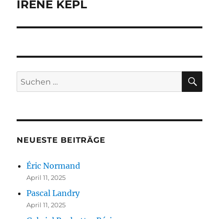
IRENE KEPL
Nächster
Beitrag:
SU
Suchen
nach:
NEUESTE BEITRÄGE
Éric Normand
April 11, 2025
Pascal Landry
April 11, 2025