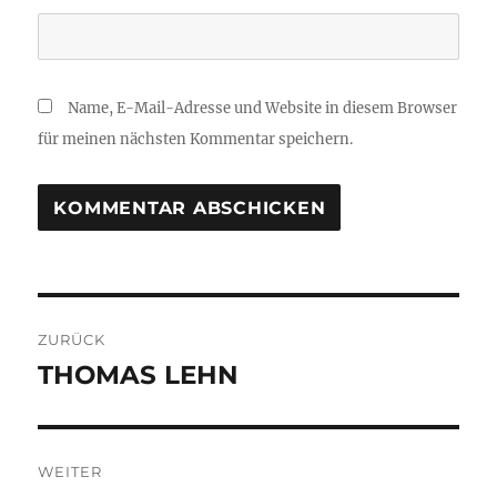
Name, E-Mail-Adresse und Website in diesem Browser
für meinen nächsten Kommentar speichern.
Beitragsnavigation
ZURÜCK
THOMAS LEHN
Vorheriger
Beitrag:
WEITER