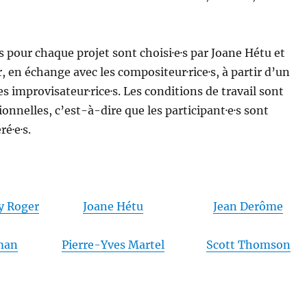
s pour chaque projet sont choisi·e·s par Joane Hétu et
, en échange avec les compositeur·rice·s, à partir d’un
s improvisateur·rice·s. Les conditions de travail sont
onnelles, c’est-à-dire que les participant·e·s sont
é·e·s.
dy Roger
Joane Hétu
Jean Derôme
man
Pierre-Yves Martel
Scott Thomson