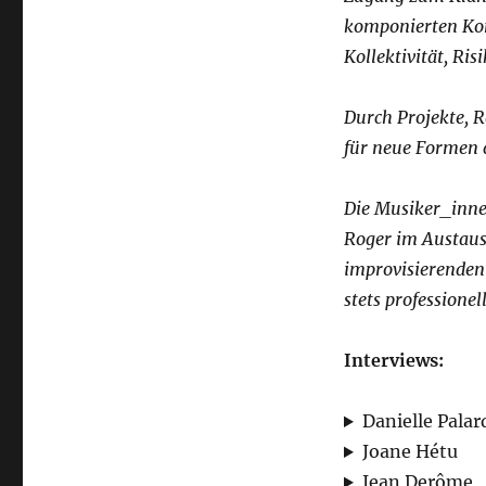
komponierten Kon
Kollektivität, Ris
Durch Projekte, 
für neue Formen 
Die Musiker_innen
Roger im Austaus
improvisierenden
stets professionel
Interviews:
Danielle Palar
Joane Hétu
Jean Derôme