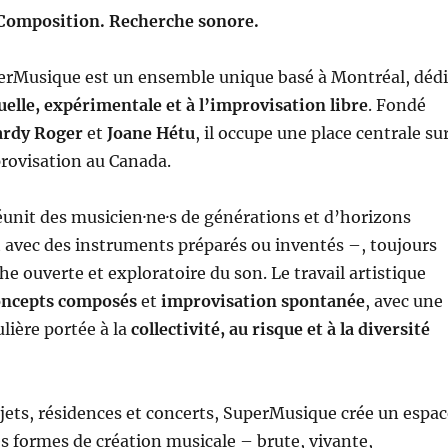
Composition. Recherche sonore.
rMusique est un ensemble unique basé à Montréal, déd
elle, expérimentale et à l’improvisation libre
. Fondé
ardy Roger
et
Joane Hétu
, il occupe une place centrale su
provisation au Canada.
unit des musicien·ne·s de générations et d’horizons
 avec des instruments préparés ou inventés –, toujours
e ouverte et exploratoire du son. Le travail artistique
oncepts composés
et
improvisation spontanée
, avec une
lière portée à la
collectivité, au risque et à la diversité
ojets, résidences et concerts, SuperMusique crée un espac
s formes de création musicale – brute, vivante,