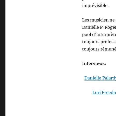
imprévisible.
Les musicien·ne·
Danielle P. Roger
pool d’interprète
toujours professi
toujours rémunér
Interviews:
Danielle Palar
Lori Freed