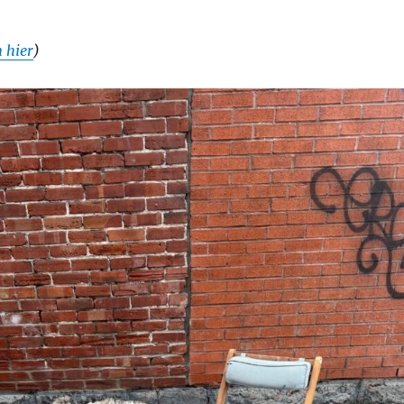
 hier
)