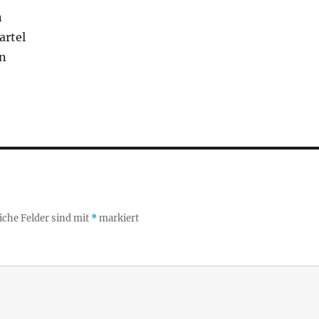
n
artel
n
iche Felder sind mit
*
markiert