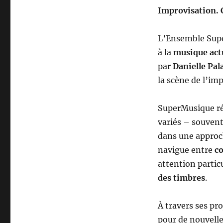
Improvisation. 
L’Ensemble Supe
à la
musique actu
par
Danielle Pal
la scène de l’im
SuperMusique ré
variés – souvent
dans une approch
navigue entre
c
attention particu
des timbres
.
À travers ses pr
pour de nouvelle