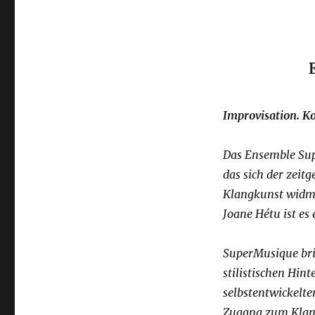
Improvisation. K
Das Ensemble Sup
das sich der zeit
Klangkunst widme
Joane Hétu ist es
SuperMusique bri
stilistischen Hi
selbstentwickelt
Zugang zum Klang