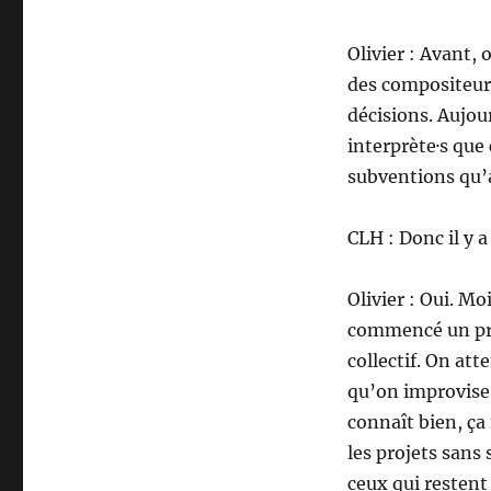
Olivier : Avant, 
des compositeurs
décisions. Aujou
interprète·s que 
subventions qu’a
CLH : Donc il y a
Olivier : Oui. M
commencé un pr
collectif. On att
qu’on improvise 
connaît bien, ça
les projets sans
ceux qui restent