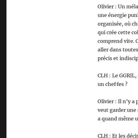
Olivier : Un méla
une énergie punk
organisée, où ch
qui crée cette c
comprend vite. O
aller dans toutes
précis et indiscip
CLH : Le GGRIL, 
un chef·fes ?
Olivier : Il n’y a
veut garder une 
a quand même un
CLH : Et les déci