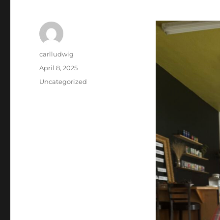
Autor
carlludwig
Veröffentlicht
April 8, 2025
am
Kategorien
Uncategorized