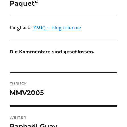
Paquet“
Pingback:
EMIQ – blog.tuba.me
Die Kommentare sind geschlossen.
Beitragsnavigation
ZURÜCK
MMV2005
Vorheriger
Beitrag:
WEITER
Raphaël Guay
Nächster