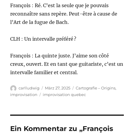
François : Ré. C’est la seule que je pouvais
reconnaître sans repère. Peut-être à cause de
l’Art de la fugue de Bach.
CLH : Un intervalle préféré ?
François : La quinte juste. J’aime son côté
creux, ouvert. Et en tant que guitariste, c’est un
intervalle familier et central.
Autor
Veröffentlicht
Kategorien
carlludwig
März 27, 2025
Cartografie – Origins
,
am
Schlagwörter
improvisation
improvisation quebec
Ein Kommentar zu „François