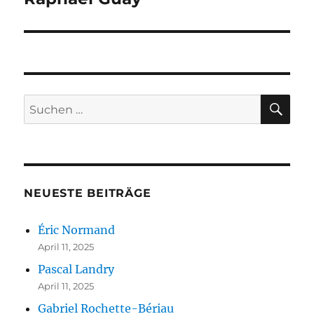
Beitrag:
SU
Suchen
nach:
NEUESTE BEITRÄGE
Éric Normand
April 11, 2025
Pascal Landry
April 11, 2025
Gabriel Rochette-Bériau