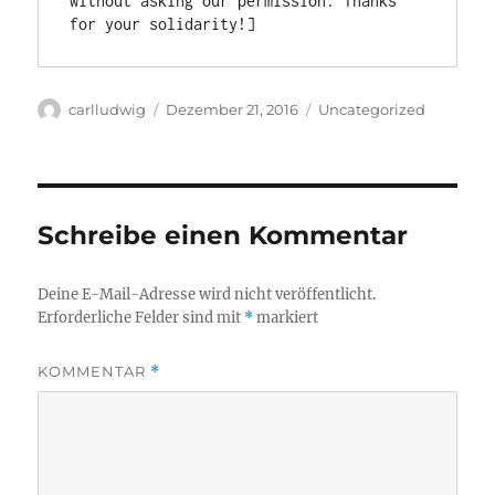
without asking our permission. Thanks 
for your solidarity!]
Autor
Veröffentlicht
Kategorien
carlludwig
Dezember 21, 2016
Uncategorized
am
Schreibe einen Kommentar
Deine E-Mail-Adresse wird nicht veröffentlicht.
Erforderliche Felder sind mit
*
markiert
KOMMENTAR
*