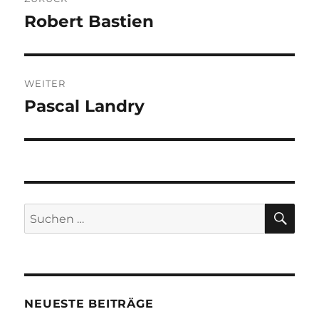
Robert Bastien
Vorheriger
Beitrag:
WEITER
Pascal Landry
Nächster
Beitrag:
SU
Suchen
nach:
NEUESTE BEITRÄGE