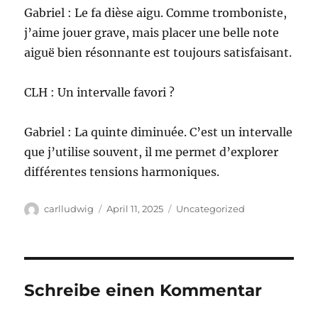
Gabriel : Le fa dièse aigu. Comme tromboniste,
j’aime jouer grave, mais placer une belle note
aiguë bien résonnante est toujours satisfaisant.
CLH : Un intervalle favori ?
Gabriel : La quinte diminuée. C’est un intervalle
que j’utilise souvent, il me permet d’explorer
différentes tensions harmoniques.
Autor
Veröffentlicht
Kategorien
carlludwig
April 11, 2025
Uncategorized
am
Schreibe einen Kommentar